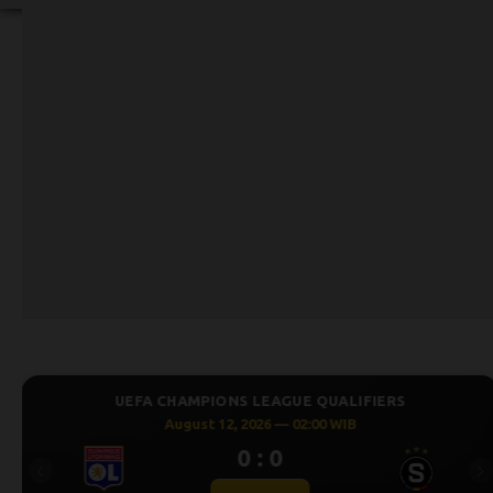
MPIONS LEAGUE QUALIFIERS
UEFA CHAMP
st 12, 2026 — 02:00 WIB
August
0 : 0
Previous
Ne