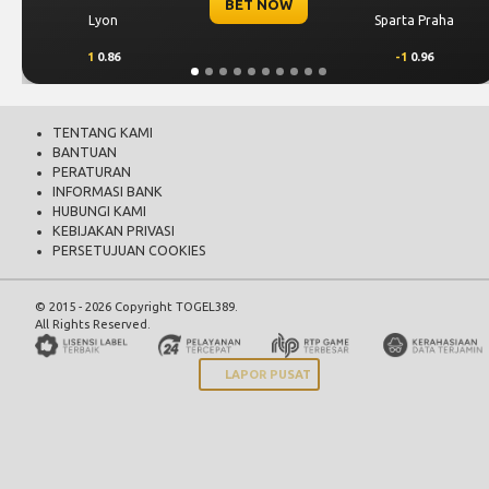
BET NOW
Sparta Praha
SK Sturm Gra
-1
0.96
-0.5
0.95
TENTANG KAMI
BANTUAN
PERATURAN
INFORMASI BANK
HUBUNGI KAMI
KEBIJAKAN PRIVASI
PERSETUJUAN COOKIES
© 2015 - 2026 Copyright TOGEL389.
All Rights Reserved.
LAPOR PUSAT